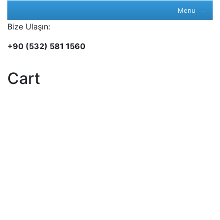
Menu
≡
Bize Ulaşın:
+90 (532) 581 1560
Cart