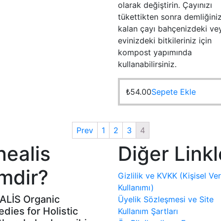
olarak değiştirin. Çayınızı
tükettikten sonra demliğini
kalan çayı bahçenizdeki ve
evinizdeki bitkileriniz için
kompost yapımında
kullanabilirsiniz.
₺
54.00
Sepete Ekle
Prev
1
2
3
4
nealis
Diğer Linkl
mdir?
Gizlilik ve KVKK (Kişisel Ver
Kullanımı)
ALİS Organic
Üyelik Sözleşmesi ve Site
dies for Holistic
Kullanım Şartları