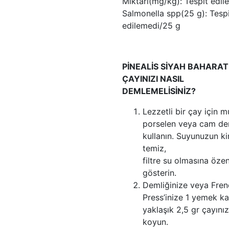
Miktarı(mg/kg): Tespit edil
Salmonella spp(25 g): Tesp
edilemedi/25 g
PİNEALİS SİYAH BAHARAT
ÇAYINIZI NASIL
DEMLEMELİSİNİZ?
Lezzetli bir çay için m
porselen veya cam de
kullanın. Suyunuzun ki
temiz,
filtre su olmasına öze
gösterin.
Demliğinize veya Fren
Press’inize 1 yemek ka
yaklaşık 2,5 gr çayını
koyun.