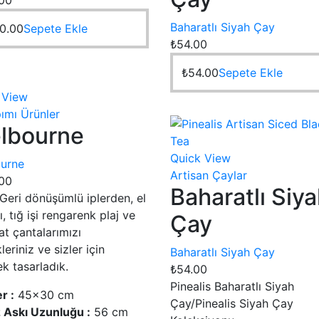
Baharatlı Siyah Çay
0.00
Sepete Ekle
₺
54.00
₺
54.00
Sepete Ekle
 View
ımı Ürünler
lbourne
Quick View
urne
Artisan Çaylar
00
Baharatlı Siy
Geri dönüşümlü iplerden, el
, tığ işi rengarenk plaj ve
Çay
t çantalarımızı
leriniz ve sizler için
Baharatlı Siyah Çay
k tasarladık.
₺
54.00
Pinealis Baharatlı Siyah
r :
45×30 cm
Çay/Pinealis Siyah Çay
Askı Uzunluğu :
56 cm