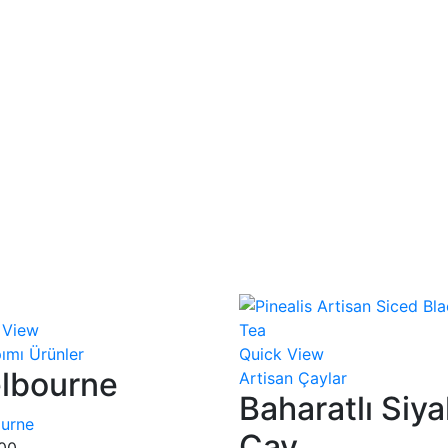
 View
ımı Ürünler
Quick View
lbourne
Artisan Çaylar
Baharatlı Siy
urne
Çay
00