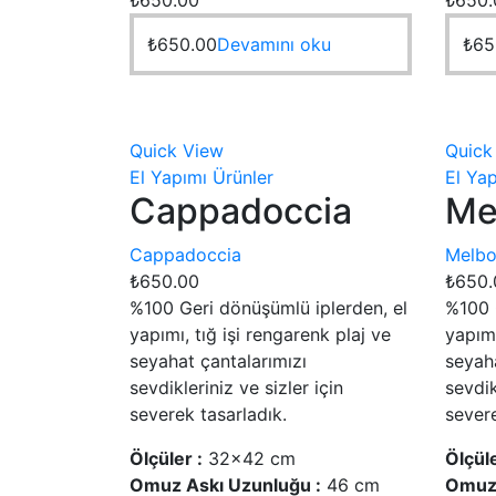
₺
650.00
Devamını oku
₺
65
Quick View
Quick
El Yapımı Ürünler
El Yap
Cappadoccia
Me
Cappadoccia
Melbo
₺
650.00
₺
650.
%100 Geri dönüşümlü iplerden, el
%100 
yapımı, tığ işi rengarenk plaj ve
yapımı
seyahat çantalarımızı
seyaha
sevdikleriniz ve sizler için
sevdik
severek tasarladık.
severe
Ölçüler :
32×42 cm
Ölçüle
Omuz Askı Uzunluğu :
46 cm
Omuz 