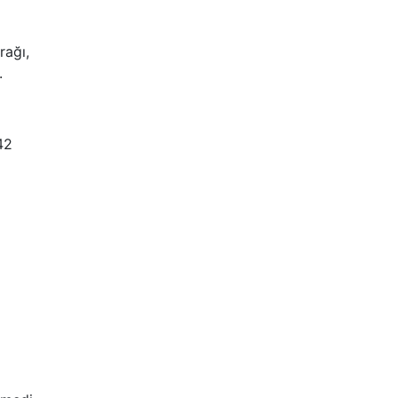
rağı,
.
42