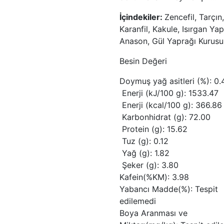
İçindekiler:
Zencefil, Tarçın,
Karanfil, Kakule, Isırgan Yap
Anason, Gül Yaprağı Kurusu
Besin Değeri
Doymuş yağ asitleri (%): 0.
Enerji (kJ/100 g): 1533.47
Enerji (kcal/100 g): 366.86
Karbonhidrat (g): 72.00
Protein (g): 15.62
Tuz (g): 0.12
Yağ (g): 1.82
Şeker (g): 3.80
Kafein(%KM): 3.98
Yabancı Madde(%): Tespit
edilemedi
Boya Aranması ve