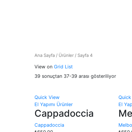
Ana Sayfa
/
Ürünler
/
Sayfa 4
View on
Grid
List
39 sonuçtan 37-39 arası gösteriliyor
Quick View
Quick
El Yapımı Ürünler
El Yap
Cappadoccia
Me
Cappadoccia
Melbo
₺
650.00
₺
650.