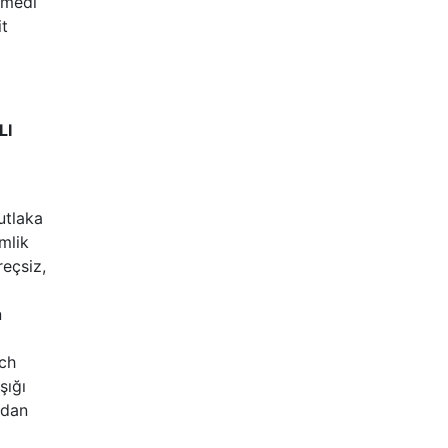
emedi
it
LI
utlaka
mlik
reçsiz,
n
ch
şığı
zdan