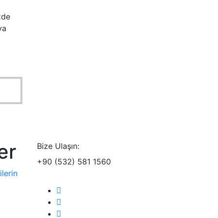
zde
ya
er
Bize Ulaşın:
+90 (532) 581 1560
ilerin