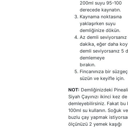
200ml suyu 95-100
derecede kaynatın.
Kaynama noktasına
yaklaşırken suyu
demliğinize dökün.
Az demli seviyorsanız
dakika, eğer daha koy
demli seviyorsanız 5 
demlemeye
bırakın.
Fincanınıza bir süzgeç
süzün ve keyifle için.
NOT:
Demliğinizdeki Pineal
Siyah Çayınızı ikinci kez de
demleyebilirsiniz. Fakat bu
100ml su kullanın. Soğuk v
buzlu çay yapmak istiyorsa
ölçünüzü 2 yemek kaşığı