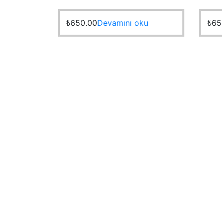
₺
650.00
Devamını oku
₺
65