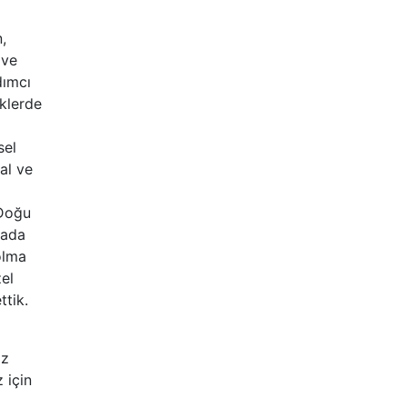
,
 ve
dımcı
iklerde
sel
hal ve
 Doğu
yada
olma
zel
ttik.
iz
 için