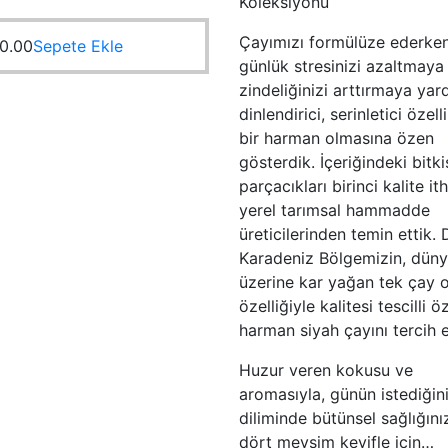
Koleksiyonu
Çayımızı formülüze ederken
0.00
Sepete Ekle
günlük stresinizi azaltmaya
zindeliğinizi arttırmaya yar
dinlendirici, serinletici özell
bir harman olmasına özen
gösterdik. İçeriğindeki bitki
parçacıkları birinci kalite it
yerel tarımsal hammadde
üreticilerinden temin ettik.
Karadeniz Bölgemizin, dün
üzerine kar yağan tek çay 
özelliğiyle kalitesi tescilli ö
harman siyah çayını tercih e
Huzur veren kokusu ve
aromasıyla, günün istediğin
diliminde bütünsel sağlığınız
dört mevsim keyifle için…